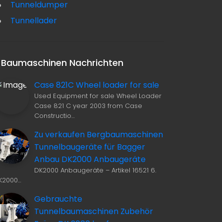
Tunneldumper
Tunnellader
Baumaschinen Nachrichten
Case 821C Wheel loader for sale
Used Equipment for sale Wheel Loader
Case 821 C year 2003 from Case
Constructio…
Zu verkaufen Bergbaumaschinen
Tunnelbaugeräte für Bagger
Anbau DK2000 Anbaugeräte
DK2000 Anbaugeräte – Artikel 16521 6.
K2000…
SCOOPTRAM ATLAS COPCO ST 3.5 GEBRAUCHT ZU VERKAUFEN INSERAT MIT BILDER
BAUMASCHINENBILDER PICASA FOTO RADLADER
Gebrauchte
Tunnelbaumaschinen Zubehör
MAR 06, 2017
JAN 28, 2012