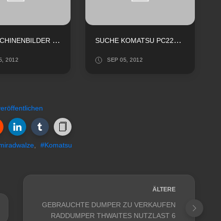
BAUMASCHINENBILDER KOMATSU RAUPE D61PX
SUCHE KOMATSU PC228 FÜR EXPORT ZU KAUFEN
5, 2012
SEP 05, 2012
röffentlichen
iradwalze
,
#Komatsu
ÄLTERE
GEBRAUCHTE DUMPER ZU VERKAUFEN
RADDUMPER THWAITES NUTZLAST 6