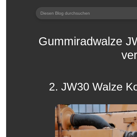
Gummiradwalze J
ve
2. JW30 Walze Ko