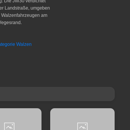
: Die JW30 verdichtet
ner Landstraße, umgeben
 Walzenfahrzeugen am
egesrand.
ategorie Walzen