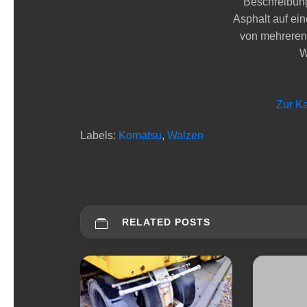
Beschreibung
Asphalt auf ei
von mehreren
W
Zur K
Labels:
Komatsu
,
Walzen
RELATED POSTS