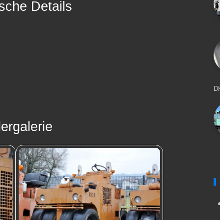
sche Details
D
dergalerie