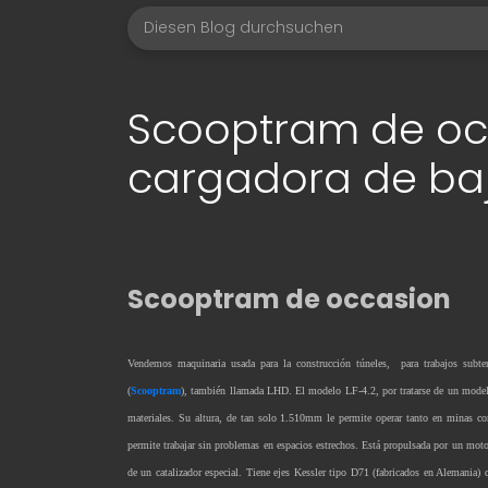
Scooptram de oc
cargadora de bajo
Scooptram de occasion
Vendemos maquinaria usada para la construcción túneles, para trabajos subte
(
Scooptram
), también llamada LHD.
El modelo LF-4.2, por tratarse de un modelo
materiales. Su altura, de tan solo 1.510mm le permite operar tanto en minas c
permite trabajar sin problemas en espacios estrechos. Está propulsada por un moto
de un catalizador especial. Tiene ejes Kessler tipo D71 (fabricados en Alemania) 