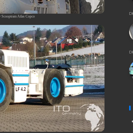
D
y Scooptram Atlas Copco
D