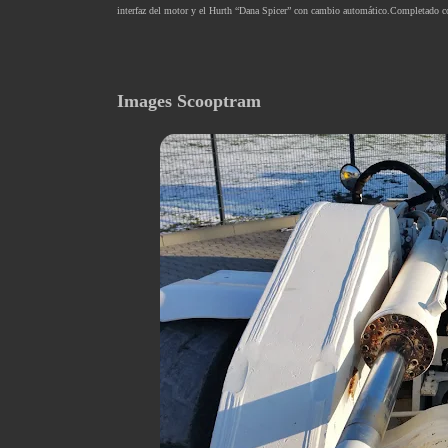
interfaz del motor y el Hurth “Dana Spicer” con cambio automático.
Completado co
Images Scooptram