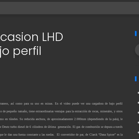
casion LHD
 perfil
rraneos, así como para su uso en minas. En el video puede ver una cargadora de bajo perfil
 de pequeño tamaño, tiene extraordinarias ventajas para la extracción de rocas, minerales, y otros
omo en túneles. Su reducida anchura, de aproximadamente 2.000mm (dependiendo de la pala), le
r Deutz turbo diesel de 6 cilindros de última generación. El gas de combustión se depura a través
que le dan una fuerza constante a las ruedas. El convertidor de par, de Clarck “Dana Spicer” es la