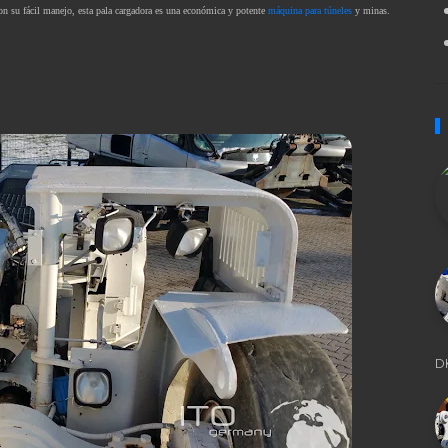
n su fácil manejo, esta pala cargadora es una económica y potente
máquina para túneles
y minas.
D