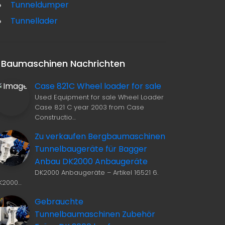
Tunneldumper
Tunnellader
Baumaschinen Nachrichten
Case 821C Wheel loader for sale
VERAKUFE GHH TUNNELLADER LF5 GEBRAUCHT
BAUMASCHINEN GOTHA WACKER NEUSON USED ZENTRUM
Used Equipment for sale Wheel Loader
Case 821 C year 2003 from Case
MAR 12, 2015
MAR 24, 2013
Constructio…
Zu verkaufen Bergbaumaschinen
Tunnelbaugeräte für Bagger
Anbau DK2000 Anbaugeräte
DK2000 Anbaugeräte – Artikel 16521 6.
K2000…
Gebrauchte
Tunnelbaumaschinen Zubehör