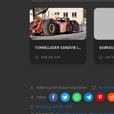
TUNNELLADER SANDVIK LH208 GEBRAUCHT GÜNSTIG ZU VERKAUFEN
MAR 06, 2017
JAN 0
Gebrauchte Baumaschinen
Komment
Teilen
Montag, Juli 05, 2010
Keywords:
#auchte bagger
,
#baumaschi