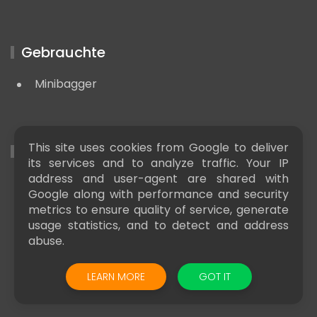
Gebrauchte
Minibagger
This site uses cookies from Google to deliver
Nützliche LInks
its services and to analyze traffic. Your IP
address and user-agent are shared with
Baumaschinen news
Google along with performance and security
metrics to ensure quality of service, generate
usage statistics, and to detect and address
abuse.
LEARN MORE
GOT IT